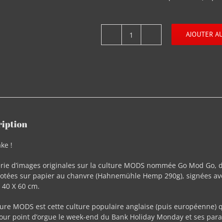
AJOUTER AU
quantité
de
Go
Shake
ription
ke !
rie d’images originales sur la culture MODS nommée Go Mod Go, dis
tées sur papier au chanvre (Hahnemühle Hemp 290g), signées avec 
 40 X 60 cm.
ture MODS est cette culture populaire anglaise (puis européenne) 
our point d’orgue le week-end du Bank Holiday Monday et ses para