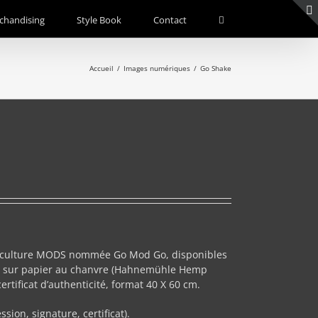
chandising
Style Book
Contact
Accueil
/
Images numériques
/
Go Shake
la culture MODS nommée Go Mod Go, disponibles
es sur papier au chanvre (Hahnemühle Hemp
rtificat d’authenticité, format 40 X 60 cm.
sion, signature, certificat).