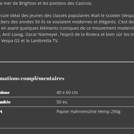
e mer de Brighton et les pontons des Casinos.
icule idéal des jeunes des classes populaires était le scooter (Vesp
ckers des années 50 ils se voulaient modernes et élégants. C’est d
 en avant quelques éléments iconiques de ce mouvement modernist
, Anti Lovag, Oscar Niemeyer, l’esprit de la Riviera et bien sûr l
e Vespa GS et le Lambretta TV.
rmations complémentaires
sions
40 x 60 cm
imitée
50 ex.
rt
Papier Hahnemühle Hemp 290g