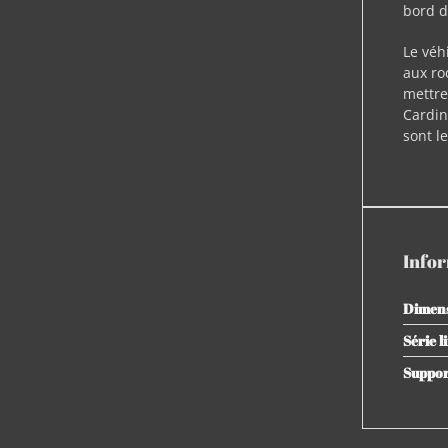
bord d
Le véh
aux ro
mettre
Cardin
sont l
Info
Dimen
Série l
Suppo