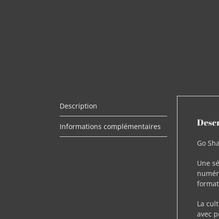
Description
Desc
Informations complémentaires
Go Sha
Une sé
numéro
format
La cul
avec p