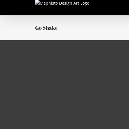
Passer
au
contenu
Go Shake