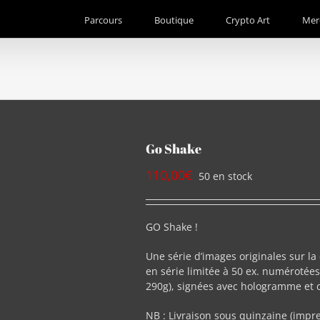
Parcours
Boutique
Crypto Art
Mer
Go Shake
110,00
€
50 en stock
GO Shake !
Une série d’images originales sur 
en série limitée à 50 ex. numéroté
290g), signées avec hologramme et ce
NB : Livraison sous quinzaine (impres