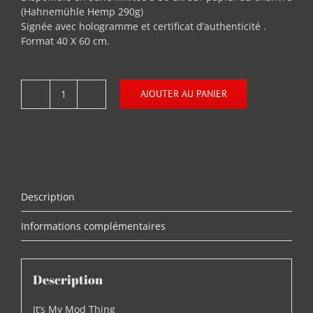
(Hahnemühle Hemp 290g)
Signée avec hologramme et certificat d’authenticité .
Format 40 X 60 cm.
AJOUTER AU PANIER
quantité
de
It's
My
Mod
Thing
Description
Informations complémentaires
Description
It’s My Mod Thing