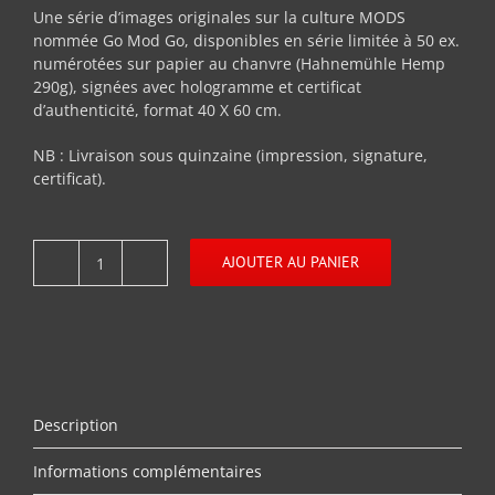
Une série d’images originales sur la culture MODS
nommée Go Mod Go, disponibles en série limitée à 50 ex.
numérotées sur papier au chanvre (Hahnemühle Hemp
290g), signées avec hologramme et certificat
d’authenticité, format 40 X 60 cm.
NB : Livraison sous quinzaine (impression, signature,
certificat).
AJOUTER AU PANIER
quantité
de
Go
Ride
Description
Informations complémentaires