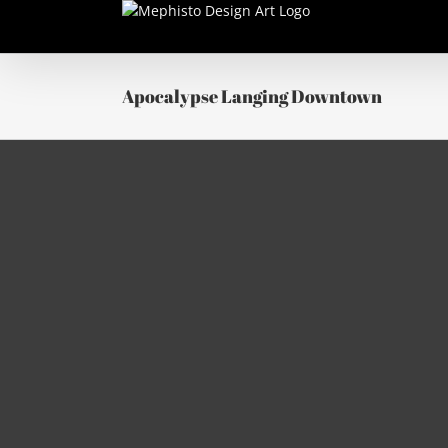
Passer
au
contenu
Apocalypse Langing Downtown