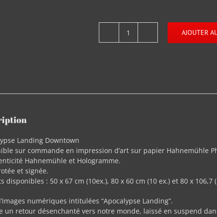
AJOUTER AU
quantité
de
Apocalypse
Landing
Downtown
ription
lypse Landing Downtown
ible sur commande en impression d’art sur papier Hahnemühle Phot
enticité Hahnemühle et Hologramme.
tée et signée.
 disponibles : 50 x 67 cm (10ex.), 80 x 60 cm (10 ex.) et 80 x 106,7 (
d’images numériques intitulées “Apocalypse Landing”.
un retour désenchanté vers notre monde, laissé en suspend dans 