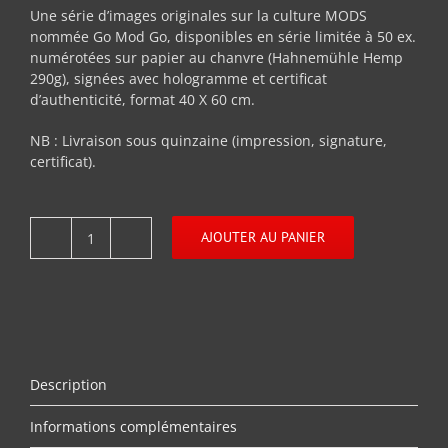
Une série d’images originales sur la culture MODS
nommée Go Mod Go, disponibles en série limitée à 50 ex.
numérotées sur papier au chanvre (Hahnemühle Hemp
290g), signées avec hologramme et certificat
d’authenticité, format 40 X 60 cm.
NB : Livraison sous quinzaine (impression, signature,
certificat).
AJOUTER AU PANIER
quantité
de
Go
Lights
Description
Informations complémentaires