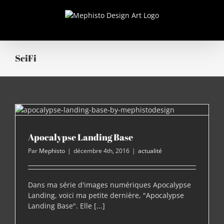
Passer
au
contenu
SciFi
Apocalypse Landing Base
Apocalypse Landing Base
Par
Mephisto
|
décembre 4th, 2016
|
actualité
Dans ma série d'images numériques Apocalypse
Landing, voici ma petite dernière, "Apocalypse
Landing Base". Elle [...]