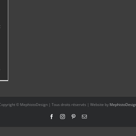
0
Copyright © MephistoDesign | Tous droits réservés | Website by
MephistoDesig
Facebook
Instagram
Pinterest
Email