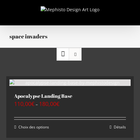
Passer
au
contenu
space invaders
Apocalypse Landing Base
110,00
€
180,00
€
–
Choix des options
Détails