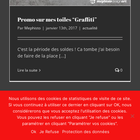
Promo sur mes toiles “Graffiti”
Par
Mephisto
|
janvier 13th, 2017
|
actualité
C'est la période des soldes ! Ca tombe j'ai besoin
de faire de la place [...]
Lire la suite
0
Nous utilisons des cookies de statistiques de visite de ce site.
Si vous continuez à utiliser ce dernier en cliquant sur OK, nous
Copyright © MephistoDesign | Tous droits réservés | Website by
considérerons que vous acceptez l'utilisation des cookies.
MephistoDesign
Vous pouvez les refuser en cliquant "Je refuse" ou les
paramétrer en cliquant "Paramétrer vos cookies".
Facebook
Instagram
Pinterest
Email
Ok
Je Refuse
Protection des données