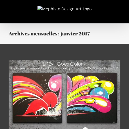
Passer
au
contenu
Promo sur mes toiles “Graffiti”
Archives mensuelles :
janvier 2017